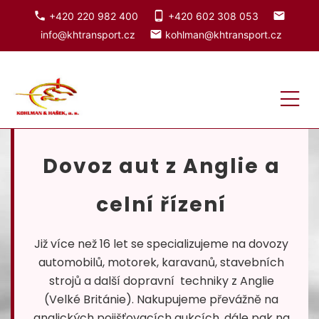
phone
phone_android
local_post_office
+420 220 982 400
+420 602 308 053
local_post_office
info@khtransport.cz
kohlman@khtransport.cz
Kliknutím upravíte logo
Dovoz aut z Anglie a
celní řízení
Již více než 16 let se specializujeme na dovozy
automobilů, motorek, karavanů, stavebních
strojů a další dopravní techniky z Anglie
(Velké Británie). Nakupujeme převážně na
anglických pojišťovacích aukcích, dále pak na