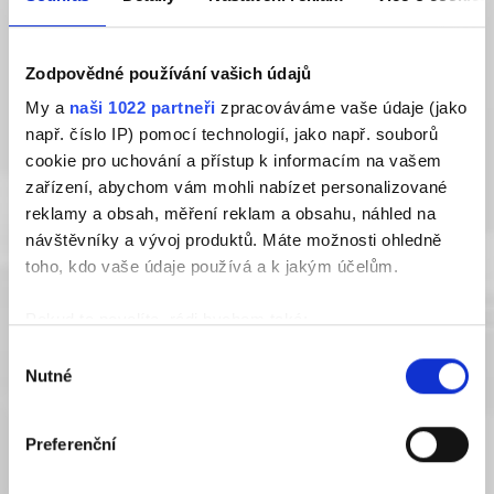
Zodpovědné používání vašich údajů
My a
naši 1022 partneři
zpracováváme vaše údaje (jako
např. číslo IP) pomocí technologií, jako např. souborů
cookie pro uchování a přístup k informacím na vašem
Doprava do ČR a CELNÍ ŘÍZENÍ
zařízení, abychom vám mohli nabízet personalizované
Jsme schopni nakládat po celé GB, v České
reklamy a obsah, měření reklam a obsahu, náhled na
republice je zboží složeno z kamionu na naší
návštěvníky a vývoj produktů. Máte možnosti ohledně
toho, kdo vaše údaje používá a k jakým účelům.
provozovně v Jenči.
Více informací →
Pokud to povolíte, rádi bychom také:
Shromažďovali informace o vaší geografické
Výběr
Nutné
poloze, které mohou být přesné na několik metrů
souhlasu
Identifikovali vaše zařízení pomocí aktivního
skenování pro konkrétní charakteristiky (otisk prstu)
Preferenční
Zjistěte více o tom, jak zpracováváme vaše osobní
údaje, a nastavte si předvolby v
části s podrobnostmi
.