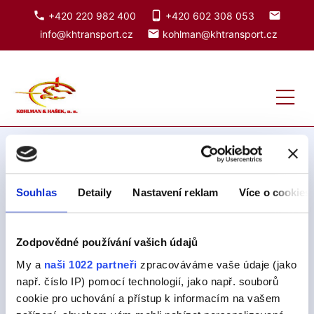
phone
phone_android
local_post_office
+420 220 982 400
+420 602 308 053
local_post_office
info@khtransport.cz
kohlman@khtransport.cz
Kliknutím upravíte logo
Fotogalerie
Souhlas
Detaily
Nastavení reklam
Více o cookies
Zodpovědné používání vašich údajů
My a
naši 1022 partneři
zpracováváme vaše údaje (jako
např. číslo IP) pomocí technologií, jako např. souborů
cookie pro uchování a přístup k informacím na vašem