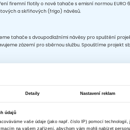
ření firemní flotily o nové tahače s emisní normou EURO 
tových a skříňových (frigo) návěsů.
eme tahače s dvoupodlažními návěsy pro spuštění projekt
avujeme zázemí pro sběrnou službu. Spouštíme projekt sbě
ředíme se na zvyšování kvality přeprav a odbornou přip
zem vozidel a ekonomikou jízdy. Cítíme, že to je recept 
Detaily
Nastavení reklam
ch údajů
vají nám do flotily další tahače Volvo FH13. Prohlubujeme
asách mezi ČR a Velkou Británií, většina našich vozů je n
cováváme vaše údaje (jako např. číslo IP) pomocí technologií, 
ovat a dovážet do ČR osobní vozy z anglických pojišťoven pr
formacím na vašem zařízení, abychom vám mohli nabízet person