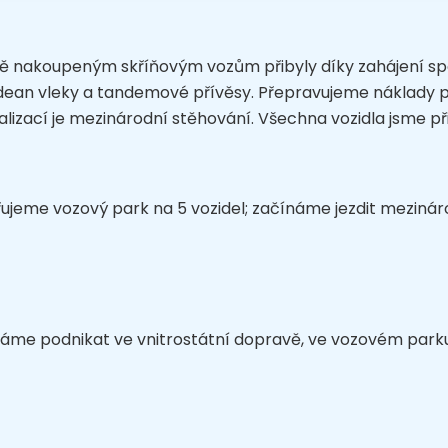
ě nakoupeným skříňovým vozům přibyly díky zahájení sp
dean vleky a tandemové přívěsy. Přepravujeme náklady p
alizací je mezinárodní stěhování. Všechna vozidla jsme při
řujeme vozový park na 5 vozidel; začínáme jezdit mezinár
áme podnikat ve vnitrostátní dopravě, ve vozovém park