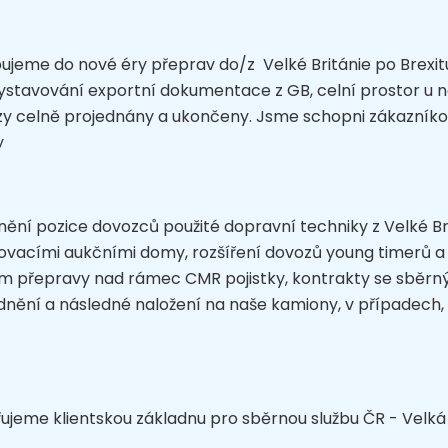
ujeme do nové éry přeprav do/z Velké Británie po Brexitu..
ystavování exportní dokumentace z GB, celní prostor u ná
y celně projednány a ukončeny. Jsme schopni zákazníkovi 
y
ění pozice dovozců použité dopravní techniky z Velké Bri
ťovacími aukčními domy, rozšíření dovozů young timerů a 
 přepravy nad rámec CMR pojistky, kontrakty se sběrnými
dnění a následné naložení na naše kamiony, v případech, 
řujeme klientskou základnu pro sběrnou službu ČR - Velká 