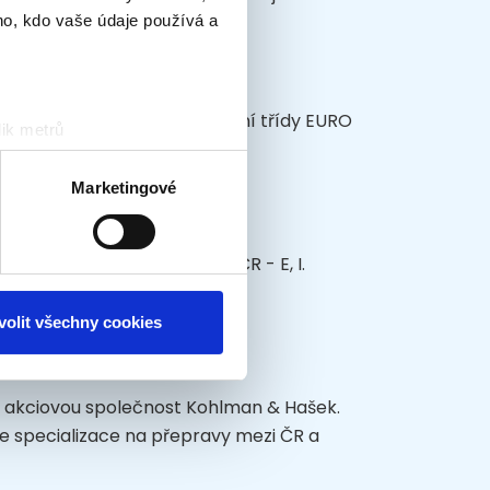
ho, kdo vaše údaje používá a
 Volvo FH13 s motory emisní třídy EURO
ik metrů
otisk prstu)
 podrobnostmi
. Svůj souhlas
Marketingové
 zboží určeného na trasy ČR - E, I.
ěvnosti využíváme soubory
, inzerci a analýzy. Partneři
li v důsledku toho, že
volit všechny cookies
a akciovou společnost Kohlman & Hašek.
 specializace na přepravy mezi ČR a