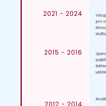
2021 - 2024
Vstup
pro v
dovoz
služb
2015 - 2016
Upevn
pojiš
během
uskla
Rozši
2012 - 2014