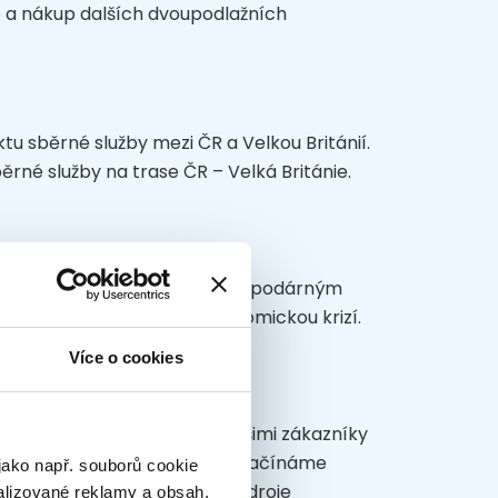
6 a nákup dalších dvoupodlažních
u sběrné služby mezi ČR a Velkou Británií.
rné služby na trase ČR – Velká Británie.
ravenost řidičů spojenou s hospodárným
na méně trnitý průchod ekonomickou krizí.
Více o cookies
 dlouhodobou spolupráci s našimi zákazníky
asazena právě na této trase. Začínáme
jako např. souborů cookie
o jejich další využití jako zdroje
alizované reklamy a obsah,