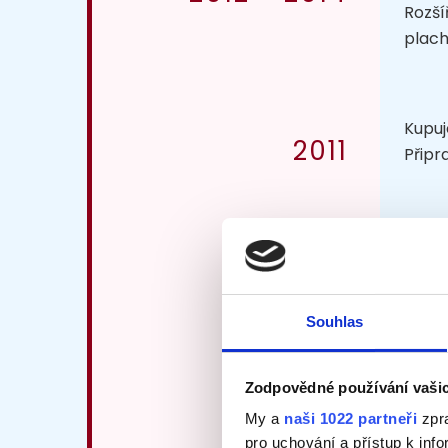
Rozší
plach
Kupuj
2011
Připr
Soust
2009
provo
Souhlas
Zodpovědné používání vaši
Přibý
2008
na tr
My a
naši 1022 partneři
zpra
vykup
pro uchování a přístup k in