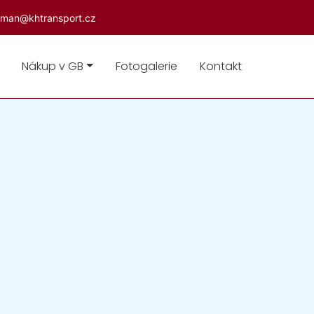
lman@khtransport.cz
Nákup v GB
Fotogalerie
Kontakt