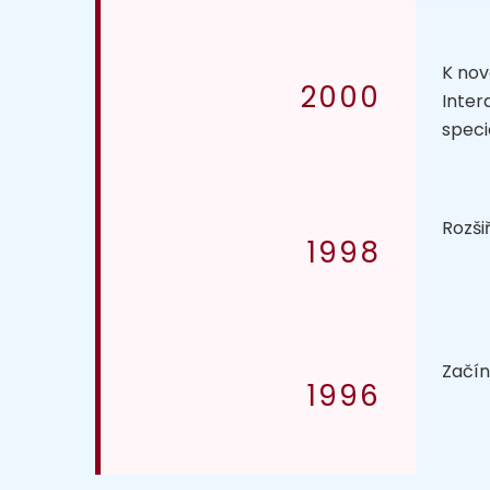
K nov
2000
Inter
speci
Rozši
1998
Začín
1996