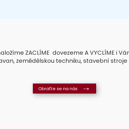
naložíme ZACLÍME dovezeme A VYCLÍME i Vámi
avan, zemědělskou techniku, stavební stroje 
Obraťte se na nás