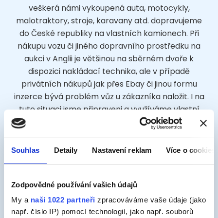
veškerá námi vykoupená auta, motocykly,
malotraktory, stroje, karavany atd. dopravujeme
do České republiky na vlastních kamionech. Při
nákupu vozu či jiného dopravního prostředku na
aukci v Anglii je většinou na sběrném dvoře k
dispozici nakládací technika, ale v případě
privátních nákupů jak přes Ebay či jinou formu
inzerce bývá problém vůz u zákazníka naložit. I na
tuto situaci jsme připraveni a využíváme vlastní
nakládací rampy, nebo v případě, že vůz nemá
rampy k dispozici a v okolí není žádné vhodné
místo k naložení vozu či stroje - nákladní rampa,
Souhlas
Detaily
Nastavení reklam
Více o cookies
nákladové nádraží, servis atd. objednáváme si pro
nakládku lokální odtahovou službu (cca 100-150,-
liber), která nam vůz naloží na kamion.
Zodpovědné používání vašich údajů
My a
naši 1022 partneři
zpracováváme vaše údaje (jako
Jsme schopni nakládat po celé GB, v České
např. číslo IP) pomocí technologií, jako např. souborů