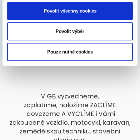
soubory cookie. Informace o tom, jak náš web používáte,
sdílíme se svými partnery pro sociální média, inzerci a
Povolit všechny cookies
analýzy. Partneři tyto údaje mohou zkombinovat s
dalšími informacemi, které jste jim poskytli nebo které
získali v důsledku toho, že používáte jejich služby.
Povolit výběr
Pouze nutné cookies
V GB vyzvedneme,
zaplatíme, naložíme ZACLÍME
dovezeme A VYCLÍME i Vámi
zakoupené vozidlo, motocykl, karavan,
zemědělskou techniku, stavební